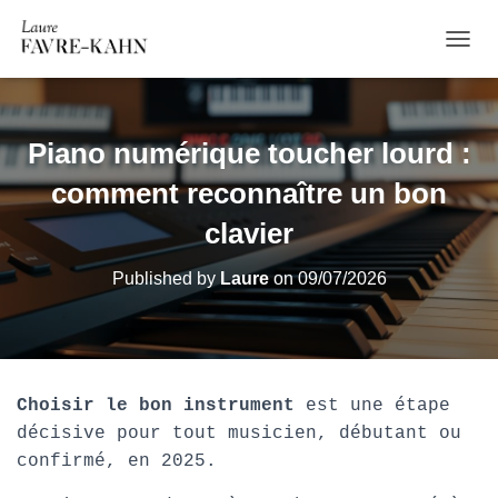
O
U
V
R
I
Piano numérique toucher lourd :
R
/
comment reconnaître un bon
F
E
clavier
R
M
Published by
Laure
on
09/07/2026
E
R
L
A
N
A
Choisir le bon instrument
est une étape
V
décisive pour tout musicien, débutant ou
I
G
confirmé, en 2025.
A